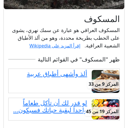
المسكوف
المسكوف العراقي هو عبارة عن سمك نهري، يشوى
على الحطب بطريخة محددة، وهو من ألذ الأطباق
الشعبية العراقية.
إقرأ المزيد على Wikipedia
ظهر "المسكوف" في القوائم التالية
ألذ وأشهى أطباق عربية
المركز 9 من 33
لو قدر لك أن تأكل طعاماً
واحداً لبقية حياتك فسيكون...
المركز 19 من 45