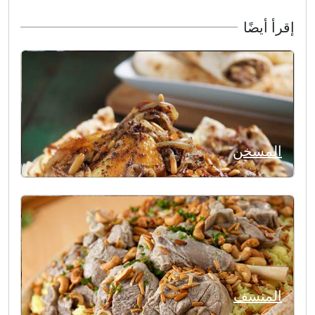
إقرأ أيضًا
المسخن
المنسف