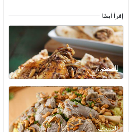
إقرأ أيضًا
المسخن
المنسف