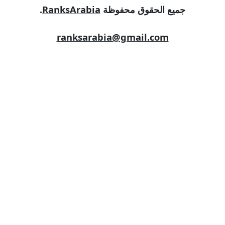
ق محفوظة
RanksArabia
.
ranksarabia@gma