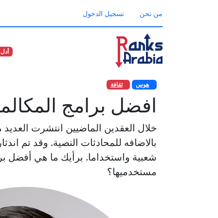
من نحن
تسجيل الدخول
أدل 
هوس
ثقافة
افضل برامج المكالما
خلال العقدين الماضيين انتشرت العديد من
بالاضافه للمحادثات النصية. وقد تم اندث
شعبية واستخداما. برأيك ما هي أفضل ب
مستخدميها؟