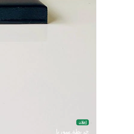
إعلان
خريطة سوريا