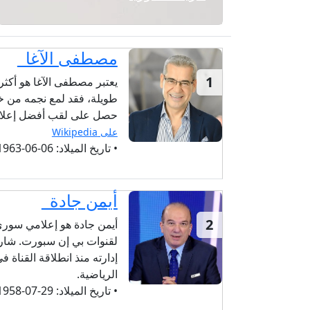
مصطفى الآغا
1
يعتبر مصطفى الآغا هو أكث
طويلة، فقد لمع نجمه من خ
حصل على لقب أفضل إعلا
على Wikipedia
• تاريخ الميلاد:
06-06-1963 (62 سنة)
أيمن جادة
2
أيمن جادة هو إعلامي سوري
لقنوات بي إن سبورت. شار
الرياضية.
• تاريخ الميلاد:
29-07-1958 (67 سنة)