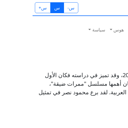
س-
س
س+
هوس
سياسة
محمود نصر هو ممثل سوري من مواليد 1983، تخرج من المعهد العالي للفنون المسرحية في 2006، وقد تميز في دراسته فكان الأول
 في عام 2007, حيث شارك بعدة أعمال كان أهمها مسلسل "ممرات ضيقة"،
لعربية. لقد برع محمود نصر في تمثيل