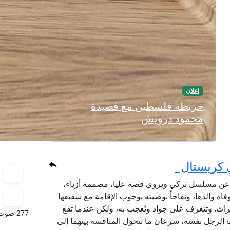
إعلان
خريطة فلسطين مع قصيدة
محمود درويش
ي كريستال
 مسلسل تركي ويروي قصة عليا، مصممة أزياء،
فاة والدها، وتفاجأ بوصيته بوجوب الإقامة مع شقيقها
ث. وتتعرف على جواد وتُعجب به، ولكن عندما تقع
277 صوت
 الرجل نفسه، سرعان ما تتحول المنافسة بينهما إلى