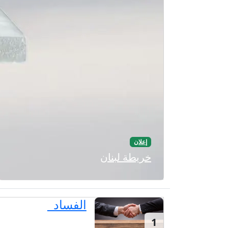
إعلان
خريطة لبنان
الفساد
1