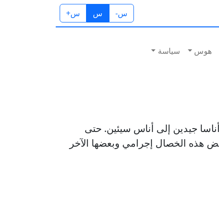
س-
س
س+
هوس
سياسة
ناسا جيدين إلى أناس سيئين. حتى
ض هذه الخصال إجرامي وبعضها الآخر