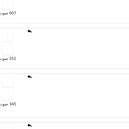
607 صوت
352 صوت
345 صوت