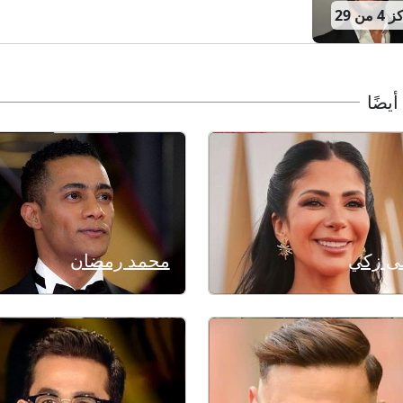
من 29
أيضًا
ى زكي
محمد رمضان