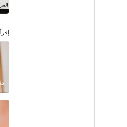
المركز 4 
إقرأ 
من