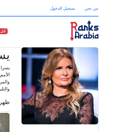
من نحن
تسجيل الدخول
أدل 
يس
يسرا 
الأمم
والمر
والتل
ظهرت