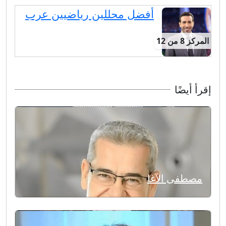
أفضل محللين رياضيين عرب
المركز 8 من 12
إقرأ أيضًا
مصطفى الآغا