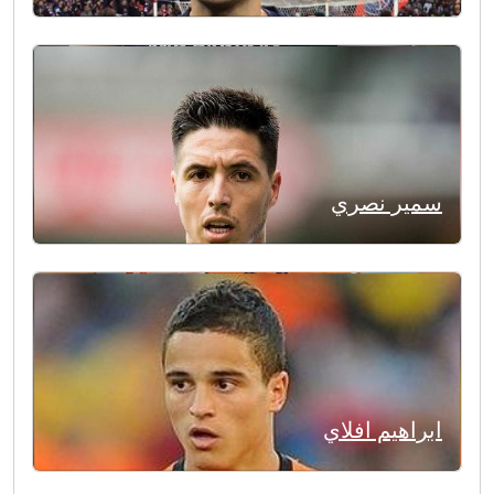
سمير نصري
ابراهيم افلاي