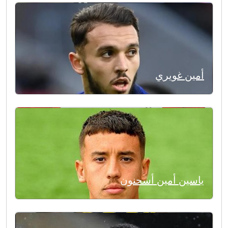
أمين غويري
ياسين أمين أسحنون