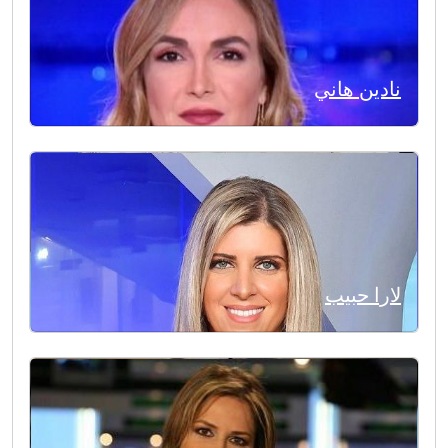
نادين هاني
لارا حبيب