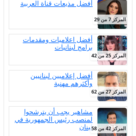
أفضل مذيعات قناة العربية
المركز 7 من 29
أفضل اعلاميات ومقدمات
برامج لبنانيات
المركز 25 من 42
أفضل إعلاميين لبنانيين
وأكثرهم مهنية
المركز 27 من 62
مشاهير يجب أن يترشحوا
لمنصب رئيس الجمهورية في
لبنان
المركز 42 من 58