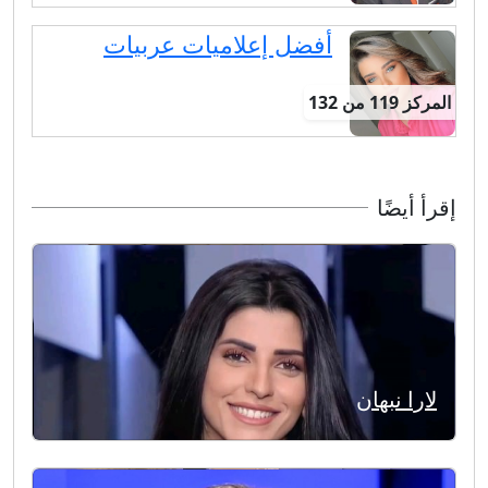
أفضل إعلاميات عربيات
المركز 119 من 132
إقرأ أيضًا
لارا نبهان