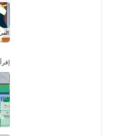
المركز 17
إقرأ 
ما