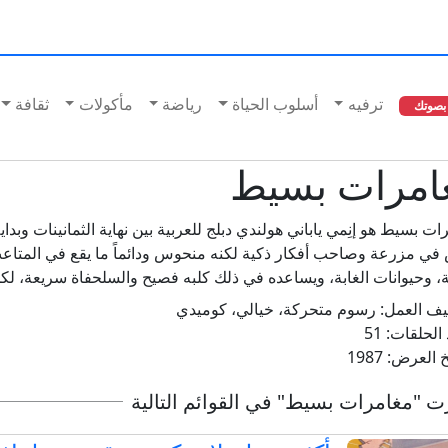
ترفيه
أسلوب الحياة
رياضة
مأكولات
ثقافة
بصوتك
امرات بسيط
ات بسيط هو إنِمي ياباني هولندي دبلج للعربية بين نهاية الثمانينات وب
في مزرعة وصاحب أفكار ذكية لكنه منحوس ودائماً ما يقع في المتاعب، 
فة، وحيوانات الغابة، ويساعده في ذلك كلبه فصيح والسلحفاة سريعة، ل
يف العمل:
رسوم متحركة، خيالي، كوميدي
 الحلقات:
51
يخ العرض:
1987
 "مغامرات بسيط" في القوائم التالية