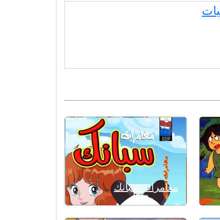
يات
مغامرات سبانك