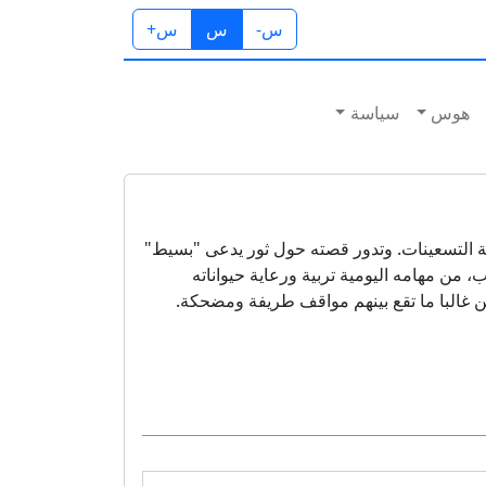
س-
س
س+
هوس
سياسة
داية التسعينات. وتدور قصته حول ثور يدعى "بسيط"
من مهامه اليومية تربية ورعاية حيواناته
كن غالبا ما تقع بينهم مواقف طريفة ومضحكة.