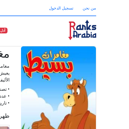
من نحن
تسجيل الدخول
أدل 
مغ
مغامر
يعيش 
الألي
• تصن
• عدد
• تار
ظهرت