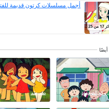
أجمل مسلسلات كرتون قديمة للفت
 من 25
أيضًا
روكو الصغيرة
طم طم