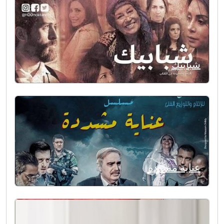
شبابيك
عناية مشددة