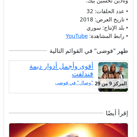
ونادين تحسين بيك.
• عدد الحلقات:
32
• تاريخ العرض:
2018
• بلد الإنتاج:
سوري
• رابط المشاهدة:
YouTube
ظهر "فوضى" في القوائم التالية
أقوى وأجمل أدوار ديمة
قندلفت
"وصال" في فوضى
المركز 9 من 29
إقرأ أيضًا