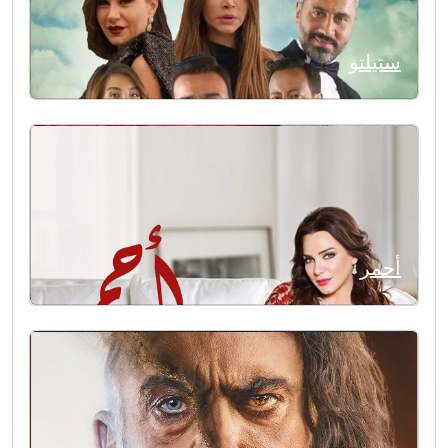
ستيلتو
أحمر