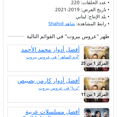
• عدد الحلقات:
220
• تاريخ العرض:
2019-2021
• بلد الإنتاج:
لبناني
• رابط المشاهدة:
شاهد Shahid
ظهر "عروس بيروت" في القوائم التالية
أفضل أدوار محمد الأحمد
"آدم الضاهر" في عروس بيروت
المركز 1 من 25
أفضل أدوار كارمن بصيبص
"ثريا" في عروس بيروت
المركز 1 من 11
أفضل مسلسلات عربية