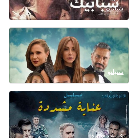
شبابيك
ستيلتو
عناية مشددة