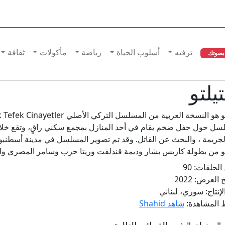
ترفيه
أسلوب الحياة
رياضة
مأكولات
ثقافة
بصوتك
يلتو
سل حول حفل ضخم يقام في أحد المنازل بمجمع سكني راقٍ، وتقع خلا
لجريمة ، والبحث عن القاتل. وقد تم تصوير المسلسل في مدينة أسطنبول
و من بطولة كاريس بشار وديمة قندلفت وريتا حرب وسامر المصري والعدي
 الحلقات:
90
يخ العرض:
2022
لإنتاج:
سوري، لبناني
ط المشاهدة:
شاهد Shahid