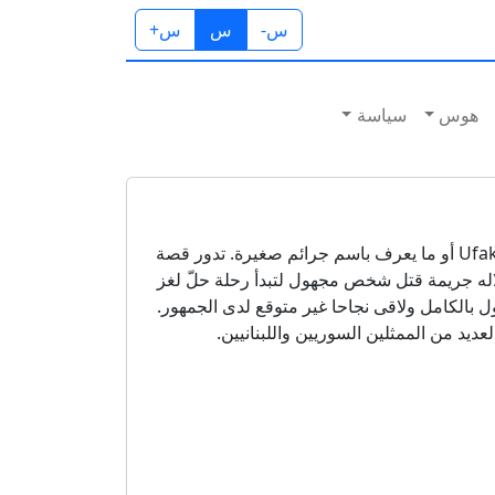
س-
س
س+
هوس
سياسة
ستيلتو هو النسخة العربية من المسلسل التركي الأصلي Ufak Tefek Cinayetler أو ما يعرف باسم جرائم صغيرة. تدور قصة
له جريمة قتل شخص مجهول لتبدأ رحلة حلّ لغز
 بالكامل ولاقى نجاحا غير متوقع لدى الجمهور.
د من الممثلين السوريين واللبنانيين.