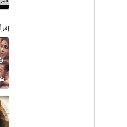
المركز 2 
إقرأ 
شب