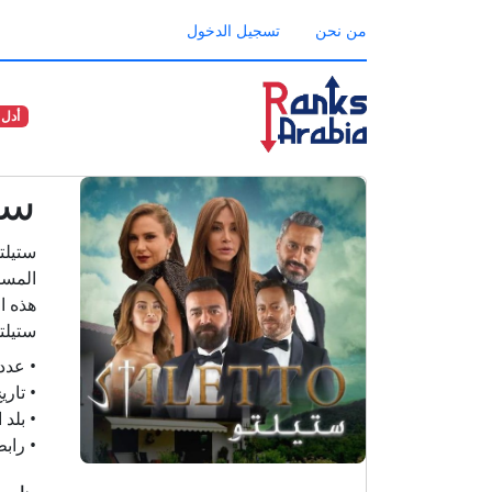
من نحن
تسجيل الدخول
أدل 
ست
المسل
هذه ا
ستيلت
• عدد
• تار
• بلد ا
• راب