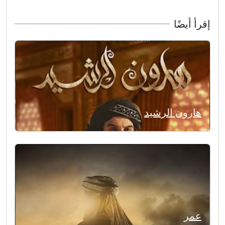
إقرأ أيضًا
هارون الرشيد
عمر