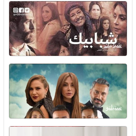
شبابيك
ستيلتو