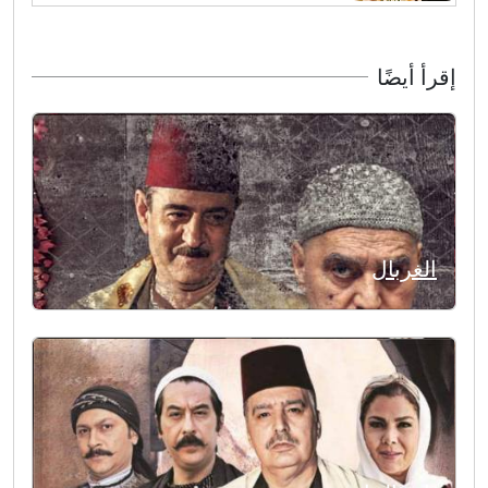
إقرأ أيضًا
الغربال