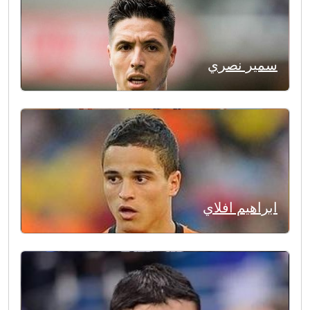
سمير نصري
ابراهيم افلاي