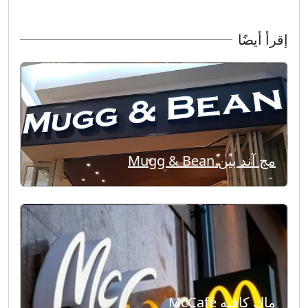
إقرأ أيضًا
مج آند بين Mugg & Bean
ماك كافيه McCafé