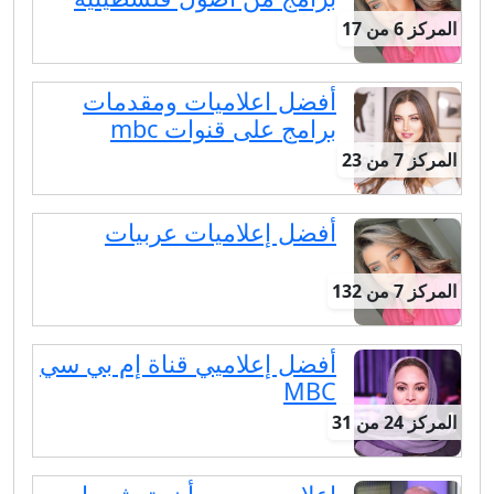
المركز 6 من 17
أفضل اعلاميات ومقدمات
برامج على قنوات mbc
المركز 7 من 23
أفضل إعلاميات عربيات
المركز 7 من 132
أفضل إعلاميي قناة إم بي سي
MBC
المركز 24 من 31