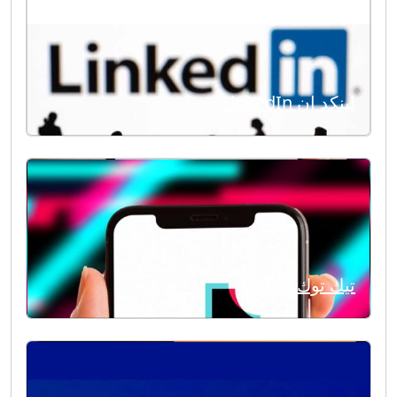
لينكد إن LinkedIn
تيك توك TikTok