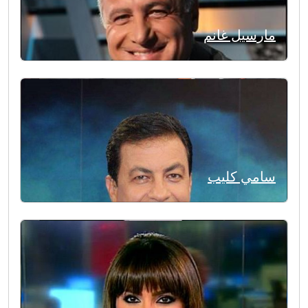
مارسيل غانم
سامي كليب