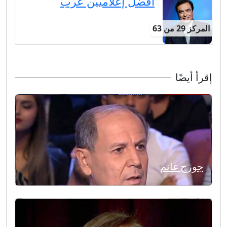
أفضل إعلاميين عرب
المركز 29 من 63
إقرأ أيضًا
جورج غانم