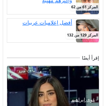
وأكثرهم مهنية
المركز 61 من 62
أفضل إعلاميات عربيات
المركز 129 من 132
إقرأ أيضًا
غوى إبراهيم