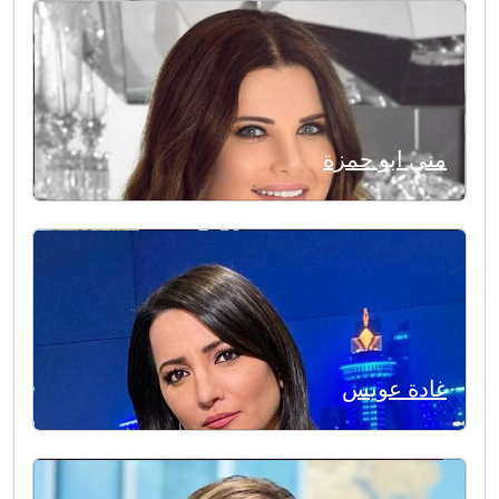
منى ابو حمزة
غادة عويس