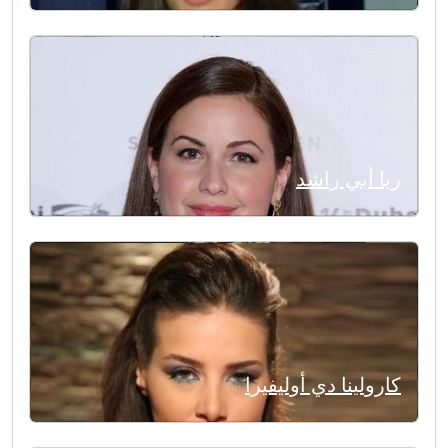
ريا أبي راشد
كارولينا دي أوليفيرا