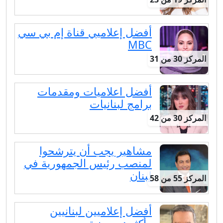
أفضل إعلاميي قناة إم بي سي
MBC
المركز 30 من 31
أفضل اعلاميات ومقدمات
برامج لبنانيات
المركز 30 من 42
مشاهير يجب أن يترشحوا
لمنصب رئيس الجمهورية في
لبنان
المركز 55 من 58
أفضل إعلاميين لبنانيين