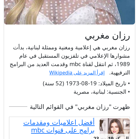
رزان مغربي
رزان مغربي هي إعلامية ومغنية وممثلة لبنانية، بدأت
مشوارها الإعلامي في تلفزيون المستقبل في عام
1989، ثم انتقل لقناة mbc وقدمت العديد من البرامج
الترفيهية.
إقرأ المزيد على Wikipedia
• تاريخ الميلاد:
19-08-1973 (52 سنة)
• الجنسية:
لبنانية، مصرية
ظهرت "رزان مغربي" في القوائم التالية
أفضل اعلاميات ومقدمات
برامج على قنوات mbc
المركز 19 من 23