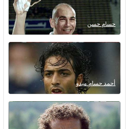
حسام حسن
أحمد حسام ميدو