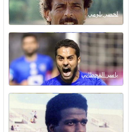
لخضر بلومي
ياسر القحطاني