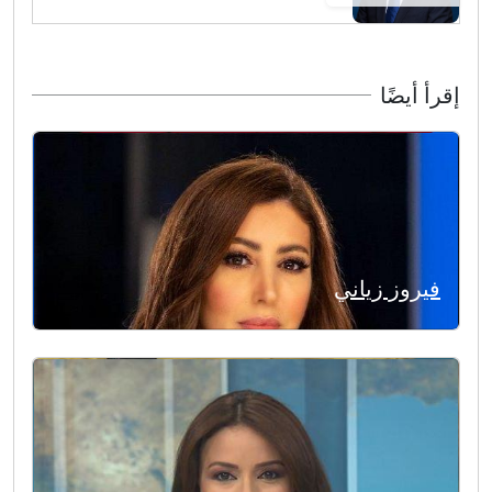
إقرأ أيضًا
فيروز زياني