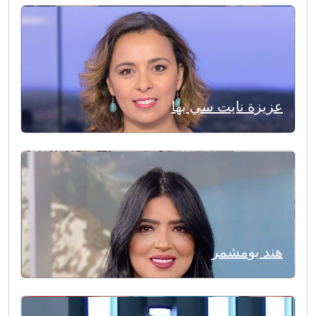
عزيزة نايت سي بها
هند بومشمر