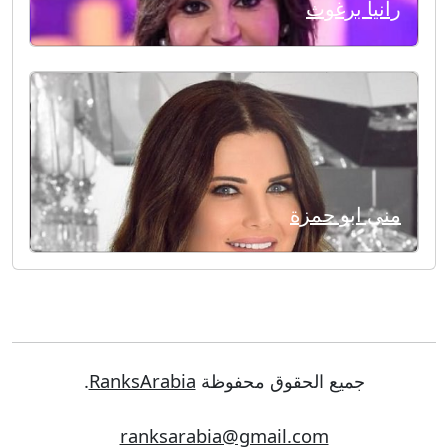
رانيا برغوث
منى ابو حمزة
جميع الحقوق محفوظة
RanksArabia
.
ranksarabia@gmail.com