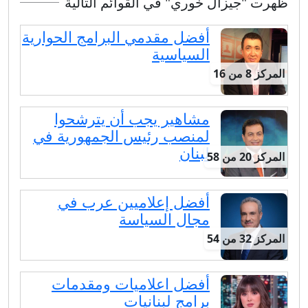
ظهرت "جيزال خوري" في القوائم التالية
أفضل مقدمي البرامج الحوارية
السياسية
المركز 8 من 16
مشاهير يجب أن يترشحوا
لمنصب رئيس الجمهورية في
لبنان
المركز 20 من 58
أفضل إعلاميين عرب في
مجال السياسة
المركز 32 من 54
أفضل اعلاميات ومقدمات
برامج لبنانيات