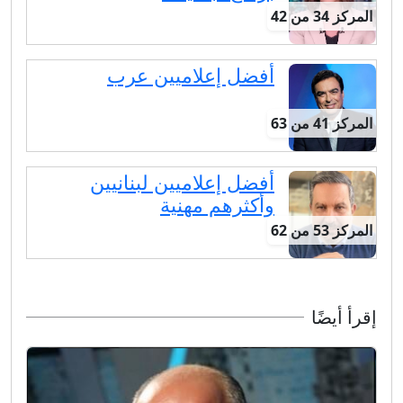
المركز 34 من 42
أفضل إعلاميين عرب
المركز 41 من 63
أفضل إعلاميين لبنانيين
وأكثرهم مهنية
المركز 53 من 62
إقرأ أيضًا