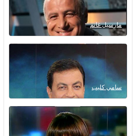
مارسيل غانم
سامي كليب