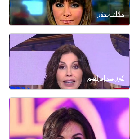
ملاك جعفر
كوزيت إبراهيم