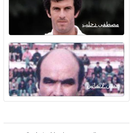
مصطفى دحلب
حسن لالماس