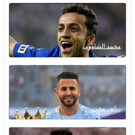
محمد الشلهوب
رياض محرز