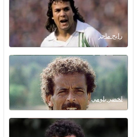
رابح ماجر
لخضر بلومي