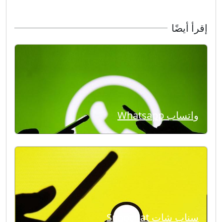
إقرأ أيضًا
واتساب Whatsapp
سناب شات Snapchat