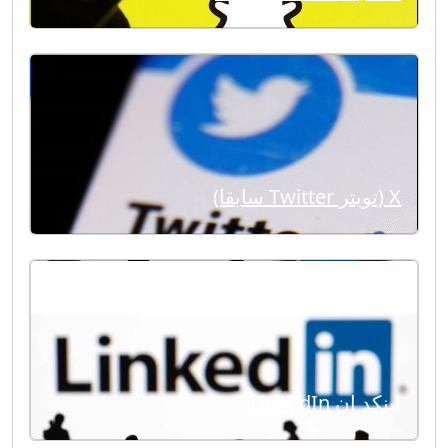
X (تويتر Twitter سابقا)
لينكد إن LinkedIn