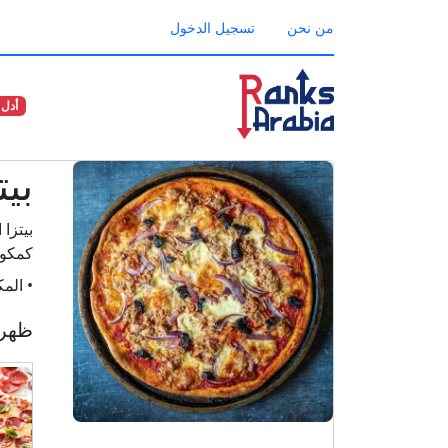
من نحن
تسجيل الدخول
أدل 
بيت
بيتزا 
كمكون
• الم
ظهر "