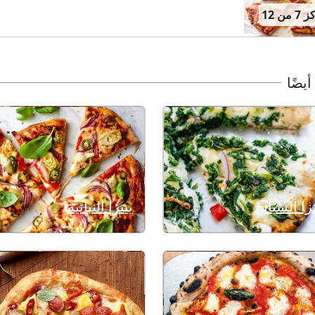
من 12
أيضًا
تزا السبانخ
بيتزا النباتية