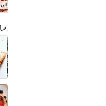
المركز 7 
إقرأ 
بي