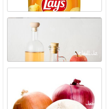
الجبن
خل التفاح
البصل