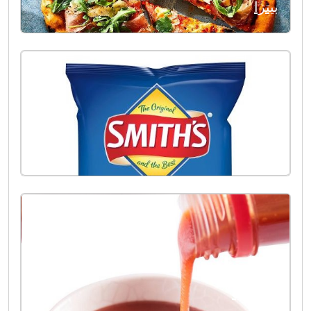
بيتزا
الملح
الكتشب