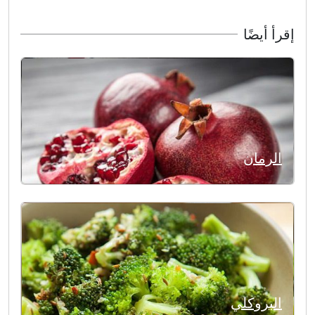
إقرأ أيضًا
الرمان
البروكلي