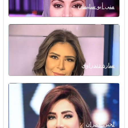
منى أبو سليمان
سارة دندراوي
لجين عمران