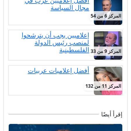
أفضل إعلاميين عرب في
مجال السياسة
المركز 6 من 54
إعلاميين يجب أن يترشحوا
لمنصب رئيس الدولة
الفلسطينية
المركز 9 من 33
أفضل إعلاميات عربيات
المركز 11 من 132
إقرأ أيضًا