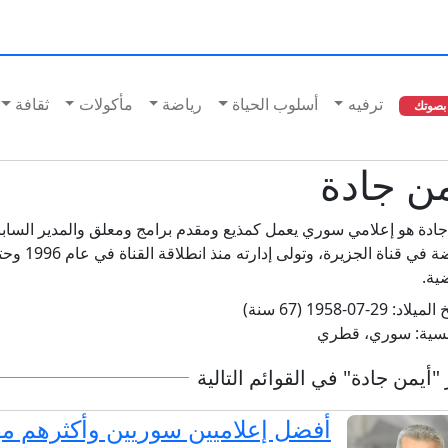
ترفيه
أسلوب الحياة
رياضة
مأكولات
ثقافة
بصوتك
من جادة
جادة هو إعلامي سوري يعمل كمذيع ومقدم برامج ومعلق والمدير الس
ضية.
خ الميلاد:
29-07-1958 (67 سنة)
نسية:
سوري، قطري
"أيمن جادة" في القوائم التالية
أفضل إعلاميين سوريين وأكثرهم مه