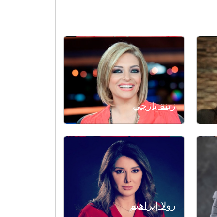
زينة يازجي
رولا إبراهيم