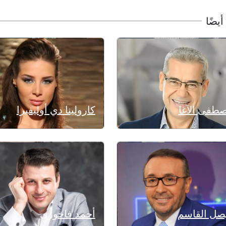
أيضًا
طفى الآغا
كارولينا دي أوليفيرا
صل القاسم
أحمد فاخوري