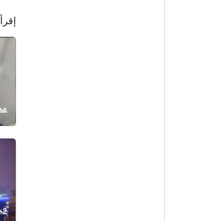
إقرأ 
مص
في