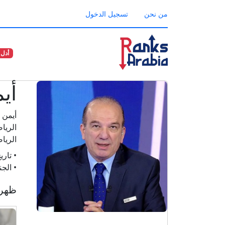
من نحن
تسجيل الدخول
أدل 
أي
أيمن 
الريا
• تاري
• الج
ظهر 