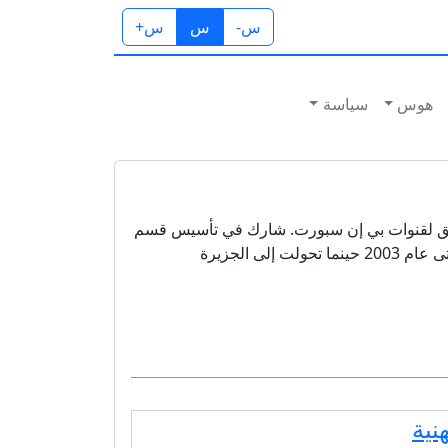
س-
س
س+
هوس
سياسة
ابق لقنوات بي إن سبورت. شارك في تأسيس قسم
الرياضة في قناة الجزيرة، وتولى إدارته منذ انطلاقة القناة في عام 1996 وحتى عام 2003 حينما تحولت إلى الجزيرة
نية