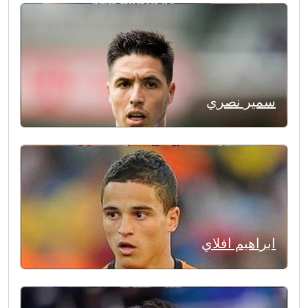
سمير نصري
ابراهيم افلاي