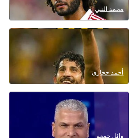
محمد النني
أحمد حجازي
وائل جمعة